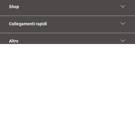
Shop
Collegamenti rapidi
Altro
Social Media
YouTube
Facebook
Linkedin
Instagram