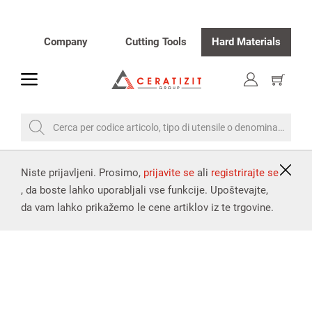
Company
Cutting Tools
Hard Materials
toggle
Visualiz
carrello
Cerca per codice articolo, tipo di utensile o denominazione
Niste prijavljeni. Prosimo,
prijavite se
ali
registrirajte se
, da boste lahko uporabljali vse funkcije. Upoštevajte,
da vam lahko prikažemo le cene artiklov iz te trgovine.