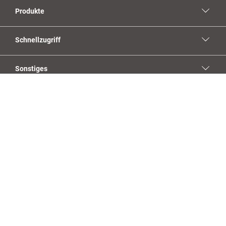
Produkte
Schnellzugriff
Sonstiges
Social Media
YouTube
Facebook
Linkedin
Instagram